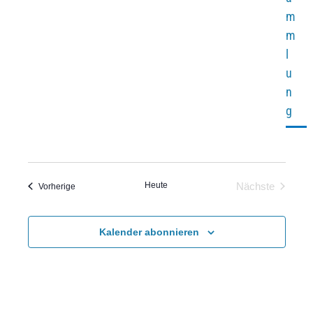
m
m
l
u
n
g
Heute
Veranstaltungen
Nächste
Vorherige
Veranstaltu
Kalender abonnieren