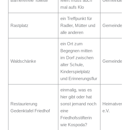
Barrierefreie Toilette
feiert muss auch
Gemeinde Nim
mal aufs Klo
ein Treffpunkt für
Rastplatz
Radler, Mütter und
Gemeinde We
alle anderen
ein Ort zum
Begegnen mitten
im Dorf zwischen
Waldschänke
Gemeinde Gör
alter Schule,
Kinderspielplatz
und Erinnerungsflur
einmalig, was es
hier gibt oder hat
Restaurierung
sonst jemand noch
Heimatverein
Gedenktafel Friedhof
eine
e.V.
Friedhofsstifterin
wie Kospoda?