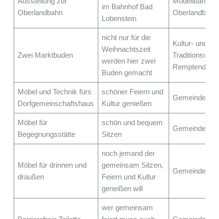
Ausstellung zur
Modellbahnfre
im Bahnhof Bad
Oberlandbahn
Oberlandbahn
Lobenstein
nicht nur für die
Kultur- und
Weihnachtszeit
Zwei Marktbuden
Traditionsvere
werden hier zwei
Remptendorf e
Buden gemacht
Möbel und Technik fürs
schöner Feiern und
Gemeinde Op
Dorfgemeinschaftshaus
Kultur genießen
Möbel für
schön und bequem
Gemeinde Wei
Begegnungsstätte
Sitzen
noch jemand der
Möbel für drinnen und
gemeinsam Sitzen,
Gemeinde Gro
draußen
Feiern und Kultur
geneißen will
wer gemeinsam