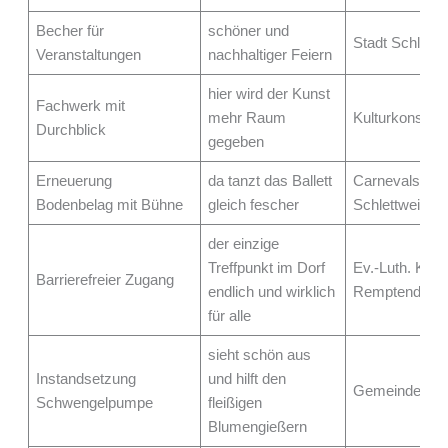
Becher für
schöner und
Stadt Schleiz
Veranstaltungen
nachhaltiger Feiern
hier wird der Kunst
Fachwerk mit
mehr Raum
Kulturkonsum 
Durchblick
gegeben
Erneuerung
da tanzt das Ballett
Carnevalsclub
Bodenbelag mit Bühne
gleich fescher
Schlettwein e.
der einzige
Treffpunkt im Dorf
Ev.-Luth. Kir
Barrierefreier Zugang
endlich und wirklich
Remptendorf
für alle
sieht schön aus
Instandsetzung
und hilft den
Gemeinde Sol
Schwengelpumpe
fleißigen
Blumengießern