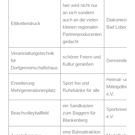
hier wird nicht nur
an sich sondern
auch an die vielen
Diakoniestift
Ettikettendruck
kleinen regionalen
Bad Lobenste
Partnerproduzenten
gedacht
Veranstaltungstechnik
schöner Feiern und
für
Gemeinde Ger
Kultur genießen
Dorfgemeinschaftshaus
Heimat- und Ku
Erweiterung
Sport frei und
Mittelpöllnitz/
Mehrgenerationenplatz
Ruhebänke für alle
e.V.
ein Sandkasten
Sportverein B
Beachvolleyballfeld
zum Baggern für
e.V.
Blankenberg
eine Bahnattraktion