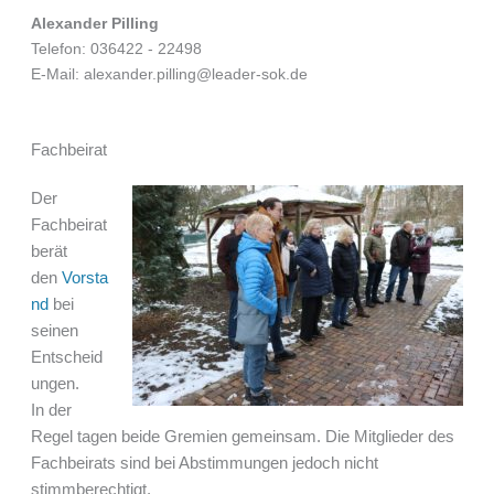
Alexander Pilling
Telefon: 036422 - 22498
E-Mail: alexander.pilling@leader-sok.de
Fachbeirat
Der
Fachbeirat
berät
den
Vorsta
nd
bei
seinen
Entscheid
ungen.
In der
Regel tagen beide Gremien gemeinsam. Die Mitglieder des
Fachbeirats sind bei Abstimmungen jedoch nicht
stimmberechtigt.