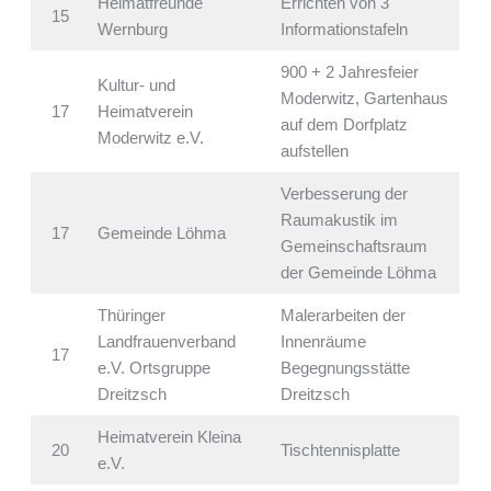
Heimatfreunde
Errichten von 3
15
Wernburg
Informationstafeln
900 + 2 Jahresfeier
Kultur- und
Moderwitz, Gartenhaus
17
Heimatverein
auf dem Dorfplatz
Moderwitz e.V.
aufstellen
Verbesserung der
Raumakustik im
17
Gemeinde Löhma
Gemeinschaftsraum
der Gemeinde Löhma
Thüringer
Malerarbeiten der
Landfrauenverband
Innenräume
17
e.V. Ortsgruppe
Begegnungsstätte
Dreitzsch
Dreitzsch
Heimatverein Kleina
20
Tischtennisplatte
e.V.