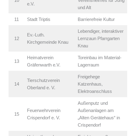
10
Vereinsheimes für Jung
e.V.
und Alt
11
Stadt Triptis
Barrierefreie Kultur
Lebendiger, interaktiver
Ev.-Luth.
12
Lernzaun Pfarrgarten
Kirchgemeinde Knau
Knau
Heimatverein
Toreinbau im Material-
13
Gräfenwarth e.V.
Lagerraum
Freigehege
Tierschutzverein
14
Katzenhaus,
Oberland e. V.
Elektroanschluss
Außenputz und
Feuerwehrverein
Außenanlagen am
15
Crispendorf e. V.
„Alten Gerätehaus“ in
Crispendorf