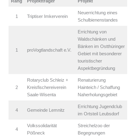
Rang
Projektträger
Projekt
Neuerrichtung eines
1
Triptiser Imkerverein
Schulbienenstandes
Errichtung von
Waldschänken und
Bänken im Ostthüringer
1
proVogtlandschaft e.V.
Gebiet mit besonderer
touristischer
Aspektbegründung
Rotaryclub Schleiz +
Renaturierung
2
Kreisfischereiverein
Hainteich / Schaffung
Saale-Wisenta
Naherholungsgebiet
Errichtung Jugendclub
4
Gemeinde Lemnitz
im Ortsteil Leubsdorf
Volkssolidarität
Streichelzoo der
4
Pößneck
Begegnungen