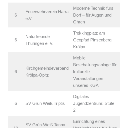
Moderne Technik fürs
Feuerwehrverein Harra
6
Dorf – für Augen und
e.V.
Ohren
Trekkingplatz am
Naturfreunde
6
Geopfad Pinsenberg
Thüringen e. V.
Krölpa
Mobile
Beschallungsanlage für
Kirchgemeindeverband
6
kulturelle
Krölpa-Öpitz
Veranstaltungen
unseres KGA
Digitales
6
SV Grün Weiß Triptis
Jugendzentrum: Stufe
2
Einrichtung eines
SV Grün-Weiß Tanna