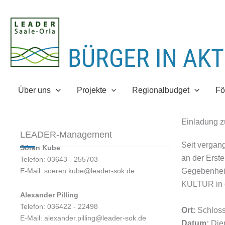
Zum
Inhalt
springen
Über uns
Projekte
Regionalbudget
Fö
Einladung z
LEADER-Management
Seit vergan
Sören Kube
an der Erste
Telefon: 03643 - 255703
E-Mail: soeren.kube@leader-sok.de
Gegebenheit
KULTUR in d
Alexander Pilling
Telefon: 036422 - 22498
Ort:
Schloss
E-Mail: alexander.pilling@leader-sok.de
Datum:
Dien