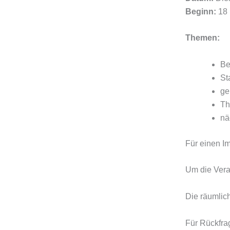
Beginn:
18 
Themen:
Be
St
ge
Th
nä
Für einen Im
Um die Vera
Die räumlic
Für Rückfra