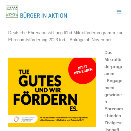
Zum
Inhalt
springen
Deutsche Ehrenamtsstiftung führt Mikroförderprogramm zur
Ehrenamtsförderung 2023 fort – Anträge ab November
Das
Mikroför
derprogr
amm
„Engage
ment
gewinne
n.
Ehrenam
t binden.
Zivilgese
llschaft