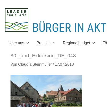
Zum
Inhalt
springen
Über uns
Projekte
Regionalbudget
Fö
80._und_Exkursion_DE_048
Von
Claudia Steinmüller
/
17.07.2018