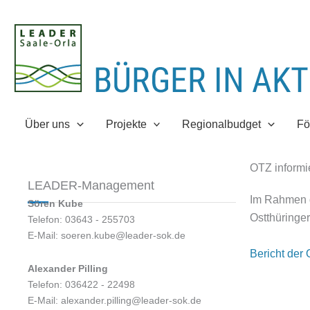
Zum
Inhalt
springen
Über uns
Projekte
Regionalbudget
Fö
OTZ informi
LEADER-Management
Im Rahmen d
Sören Kube
Ostthüringer
Telefon: 03643 - 255703
E-Mail: soeren.kube@leader-sok.de
Bericht der
Alexander Pilling
Telefon: 036422 - 22498
E-Mail: alexander.pilling@leader-sok.de