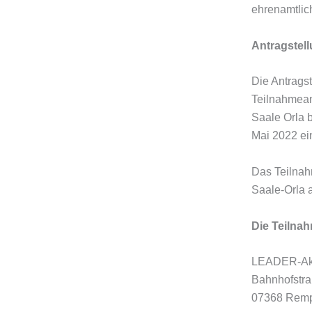
ehrenamtlic
Antragstel
Die Antragst
Teilnahmean
Saale Orla 
Mai 2022 ei
Das Teilnah
Saale-Orla 
Die Teilnah
LEADER-Akt
Bahnhofstr
07368 Remp