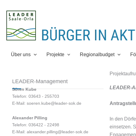
Zum
Inhalt
springen
Über uns
Projekte
Regionalbudget
Fö
Projektaufr
LEADER-Management
LEADER-Akt
Sören Kube
Telefon: 03643 - 255703
Antragstel
E-Mail: soeren.kube@leader-sok.de
Alexander Pilling
In den Dörfe
Telefon: 036422 - 22498
einsetzen. 
E-Mail: alexander.pilling@leader-sok.de
Engagement 