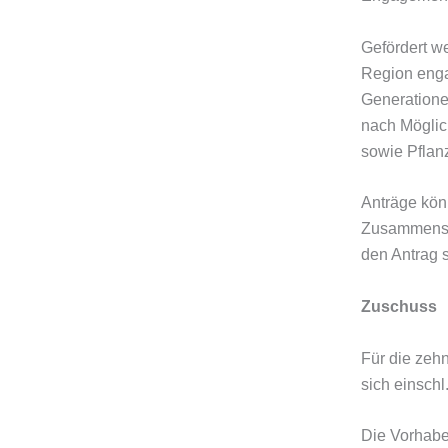
Gefördert we
Region engag
Generationen
nach Möglich
sowie Pflan
Anträge könn
Zusammensch
den Antrag s
Zuschuss
Für die zeh
sich einsch
Die Vorhabe