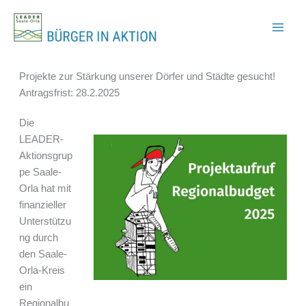
Zum
Inhalt
springen
Projekte zur Stärkung unserer Dörfer und Städte gesucht!
Antragsfrist: 28.2.2025
Die
LEADER-
Aktionsgrup
pe Saale-
Orla hat mit
finanzieller
Unterstützu
ng durch
den Saale-
Orla-Kreis
ein
Regionalbu