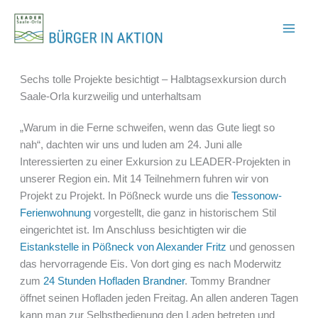
Zum
Inhalt
springen
Sechs tolle Projekte besichtigt – Halbtagsexkursion durch
Saale-Orla kurzweilig und unterhaltsam
„Warum in die Ferne schweifen, wenn das Gute liegt so
nah“, dachten wir uns und luden am 24. Juni alle
Interessierten zu einer Exkursion zu LEADER-Projekten in
unserer Region ein. Mit 14 Teilnehmern fuhren wir von
Projekt zu Projekt. In Pößneck wurde uns die
Tessonow-
Ferienwohnung
vorgestellt, die ganz in historischem Stil
eingerichtet ist. Im Anschluss besichtigten wir die
Eistankstelle in Pößneck von Alexander Fritz
und genossen
das hervorragende Eis. Von dort ging es nach Moderwitz
zum
24 Stunden Hofladen Brandner
. Tommy Brandner
öffnet seinen Hofladen jeden Freitag. An allen anderen Tagen
kann man zur Selbstbedienung den Laden betreten und