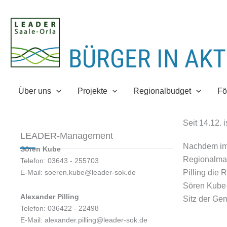
Zum
Inhalt
springen
Über uns
Projekte
Regionalbudget
Fö
Seit 14.12.
LEADER-Management
Nachdem im 
Sören Kube
Regionalman
Telefon: 03643 - 255703
E-Mail: soeren.kube@leader-sok.de
Pilling die
Sören Kube 
Alexander Pilling
Sitz der Ge
Telefon: 036422 - 22498
E-Mail: alexander.pilling@leader-sok.de