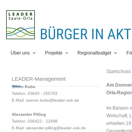
Zum
Inhalt
springen
Über uns
Projekte
Regionalbudget
Fö
Startschuss
LEADER-Management
Am Donners
Sören Kube
Orla-Region
Telefon: 03643 - 255703
E-Mail: soeren.kube@leader-sok.de
Im Beisein 
Alexander Pilling
Wirtschaft,
Telefon: 036422 - 22498
erhielten 19
E-Mail: alexander.pilling@leader-sok.de
Gesamtkosten