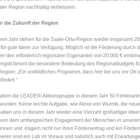
er Region nachhaltig verbessern.
ür die Zukunft der Region
sem Jahr stehen für die Saale-Orla-Region wieder insgesamt 20
 für gute Ideen zur Verfügung. Möglich ist die Förderung durch 
der den erforderlich regionalen Eigenanteil von 20.000 € einbrin
errgott betont die besondere Bedeutung des Regionalbudgets fü
Region:
„Ein vorbildliches Programm, dass hier bei uns vor Or
fördert.“
aben die LEADER-Aktionsgruppe in diesem Jahr 50 Förderanträge
wurden. Keine leichte Aufgabe, wie Alexe von Wurmb, die neu
haben uns in diesem Jahr wieder eine Vielzahl großartiger Ideen e
 von dem umfangreichen Engagement der Menschen in unseren D
innen und -trägern nicht nur ihren Fördervertrag und ein Förde
eeren sind ein Lob im Voraus und natürlich auch mit Erwartung