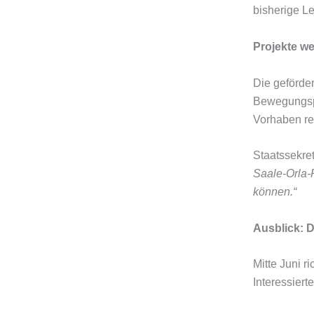
bisherige Le
Projekte w
Die geförde
Bewegungspfa
Vorhaben rea
Staatssekre
Saale-Orla-
können.“
Ausblick: D
Mitte Juni r
Interessier