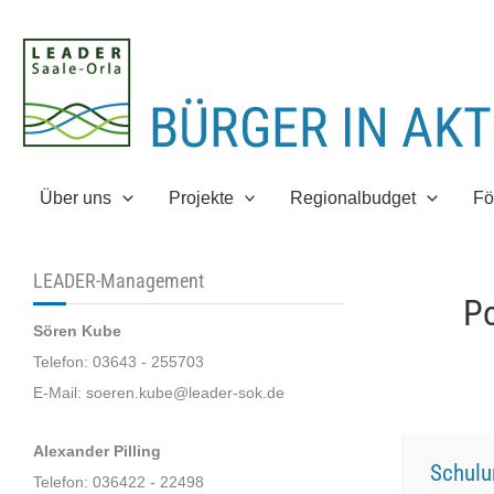
Zum
Inhalt
springen
Über uns
Projekte
Regionalbudget
Fö
LEADER-Management
Po
Sören Kube
Telefon: 03643 - 255703
E-Mail: soeren.kube@leader-sok.de
Alexander Pilling
Schulu
Telefon: 036422 - 22498