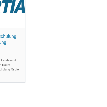
 Schulung
lung
er Landesamt
hen Raum
chulung für die