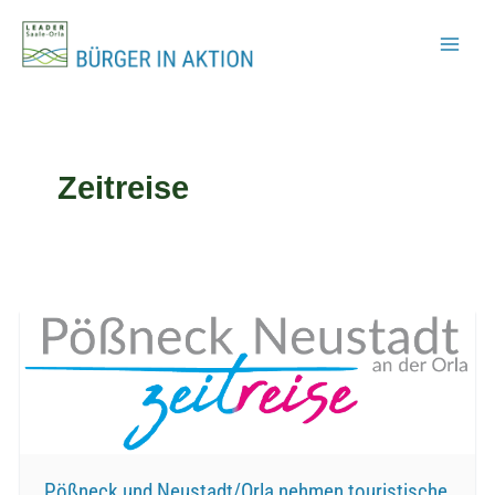
Zum
Inhalt
springen
Zeitreise
Pößneck und Neustadt/Orla nehmen touristische