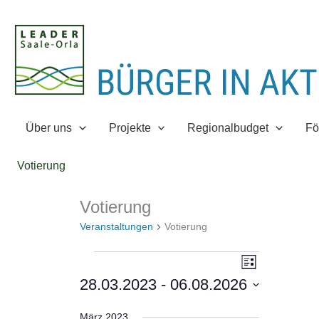
Zum
Inhalt
springen
Über uns
Projekte
Regionalbudget
Fö
Votierung
Votierung
Veranstaltungen
Votierung
Veranstaltungen
A
V
L
n
e
i
28.03.2023
 - 
06.08.2026
s
s
r
D
t
i
a
a
März 2023
e