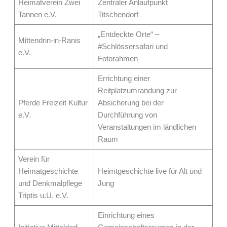
Heimatverein Zwei
Zentraler Anlaufpunkt
Tannen e.V.
Titschendorf
„Entdeckte Orte“ –
Mittendrin-in-Ranis
#Schlössersafari und
e.V.
Fotorahmen
Errichtung einer
Reitplatzumrandung zur
Pferde Freizeit Kultur
Absicherung bei der
e.V.
Durchführung von
Veranstaltungen im ländlichen
Raum
Verein für
Heimatgeschichte
Heimtgeschichte live für Alt und
und Denkmalpflege
Jung
Triptis u.U. e.V.
Einrichtung eines