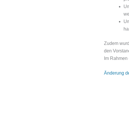
Um
we
Um
ha
Zudem wurde
den Vorstan
Im Rahmen de
Änderung de