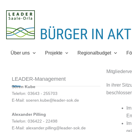
Zum
Inhalt
springen
Über uns
Projekte
Regionalbudget
Fö
Mitgliederv
LEADER-Management
In ihrer Si
Sören Kube
beschlossen
Telefon: 03643 - 255703
E-Mail: soeren.kube@leader-sok.de
Im
Alexander Pilling
En
Telefon: 036422 - 22498
Im
E-Mail: alexander.pilling@leader-sok.de
pr