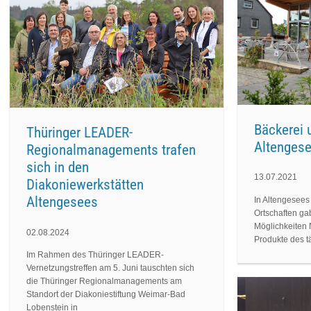
Bäckerei 
Thüringer LEADER-
Altenges
Regionalmanagements trafen
sich in den
13.07.2021
Diakoniewerkstätten
Altengesees
In Altengesee
Ortschaften ga
Möglichkeiten 
02.08.2024
Produkte des t
Im Rahmen des Thüringer LEADER-
Vernetzungstreffen am 5. Juni tauschten sich
die Thüringer Regionalmanagements am
Standort der Diakoniestiftung Weimar-Bad
Lobenstein in