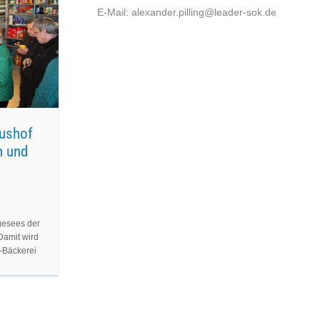
E-Mail: alexander.pilling@leader-sok.de
rushof
n und
gesees der
Damit wird
o-Bäckerei