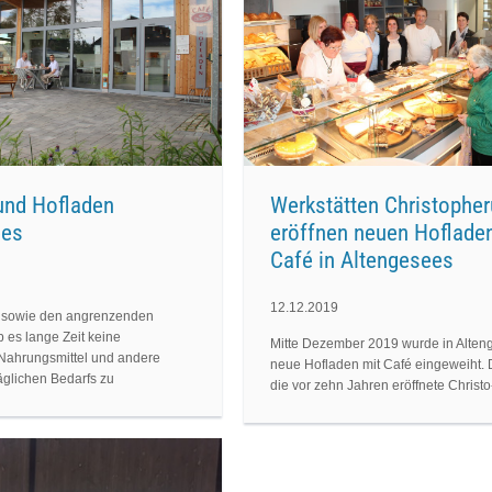
und Hofladen
Werkstätten Christophe
ees
eröffnen neuen Hoflade
Café in Altengesees
12.12.2019
s sowie den angrenzenden
b es lange Zeit keine
Mitte Dezember 2019 wurde in Alten
Nahrungsmittel und andere
neue Hofladen mit Café eingeweiht. 
äglichen Bedarfs zu
die vor zehn Jahren eröffnete Christ