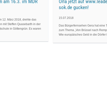
ün am 16.3. im MDR
Orla jetzt auf www.leade
sok.de gucken!
15.07.2018
 12. März 2018, drehte das
 mit Steffen Quasebarth in der
Das Bürgerfernsehen Gera hat eine 
tschule in Göttengrün. Es waren
zum Thema „Von Brüssel nach Rempte
Wie europäisches Geld in die Dörfer