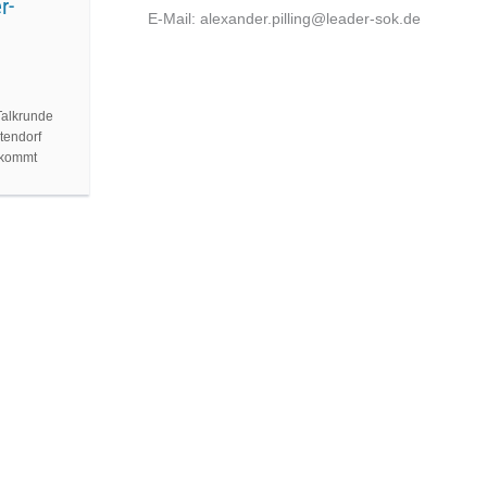
r-
E-Mail: alexander.pilling@leader-sok.de
Talkrunde
ndorf 
 kommt