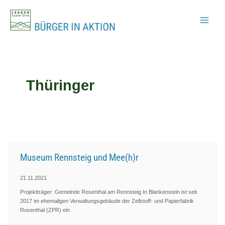
Zum
Inhalt
springen
Thüringer
Museum Rennsteig und Mee(h)r
21.11.2021
Projektträger: Gemeinde Rosenthal am Rennsteig In Blankenstein ist seit
2017 im ehe­ma­li­gen Verwal­tungsgebäude der Zellstoff- und Papier­fabrik
Rosenthal (ZPR) ein