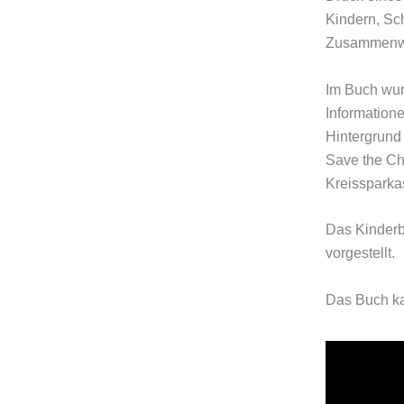
Kindern, Sch
Zusammenwac
Im Buch wurd
Informatione
Hintergrund 
Save the Ch
Kreissparka
Das Kinderb
vorgestellt.
Das Buch ka