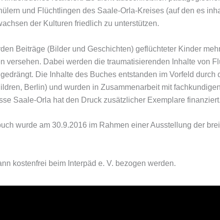
ülern und Flüchtlin­gen des Saale-Orla-Kreises (auf den es inhalt
hsen der Kulturen friedlich zu unterstützen.
en Beiträge (Bilder und Ge­schichten) geflüchteter Kinder mehr
n versehen. Dabei werden die traumatisierenden Inhalte von Flu
gedrängt. Die Inhalte des Buches entstanden im Vorfeld durch d
ildren, Berlin) und wurden in Zusammenarbeit mit fachkundigen
sse Saale-Orla hat den Druck zusätzlicher Exemplare finanziert
uch wurde am 30.9.2016 im Rahmen einer Ausstellung der breite
nn kostenfrei beim Interpäd e. V. bezogen werden.