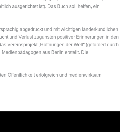
­lich ausgerichtet ist). Das Buch soll helfen, ein
spra­chig abgedruckt und mit wichtigen länder­kundlichen
cht und Verlust zugunsten positiver Erin­nerungen in den
as Vereinsprojekt „Hoffnungen der Welt“ (gefördert durch
 Medienpädagogen aus Berlin erstellt. Die
.
n Öffentlichkeit erfolgreich und medienwirk­sam