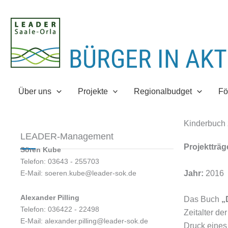
Zum
Inhalt
springen
Über uns
Projekte
Regionalbudget
Fö
Kinderbuch 
LEADER-Management
Projektträg
Sören Kube
Telefon: 03643 - 255703
Jahr:
2016
E-Mail: soeren.kube@leader-sok.de
Alexander Pilling
Das Buch
„
Telefon: 036422 - 22498
Zeitalter d
E-Mail: alexander.pilling@leader-sok.de
Druck eines 